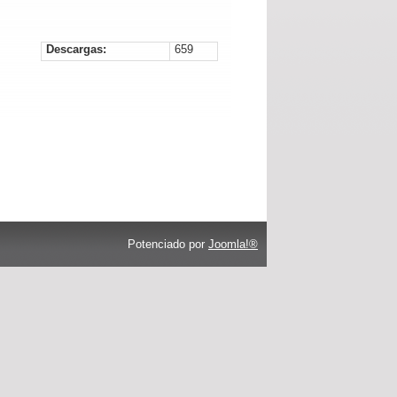
Descargas:
659
Potenciado por
Joomla!®