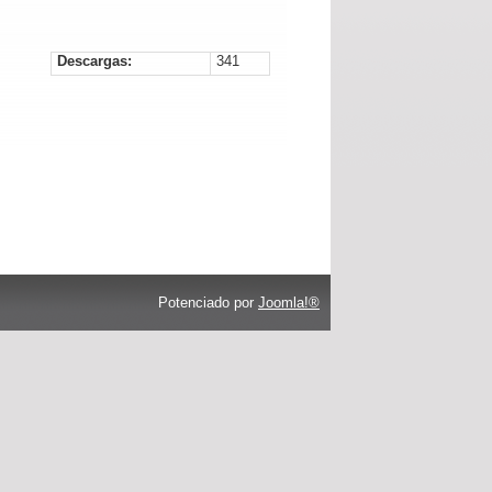
Descargas:
341
Potenciado por
Joomla!®