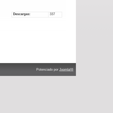
Descargas:
337
Potenciado por
Joomla!®